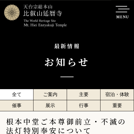
MENU
最新情報
お知らせ
全て
ご案内
主要
宿泊・体験
催事
展示
行事
重要
根本中堂ご本尊御前立・不滅の
法灯特別奉安について