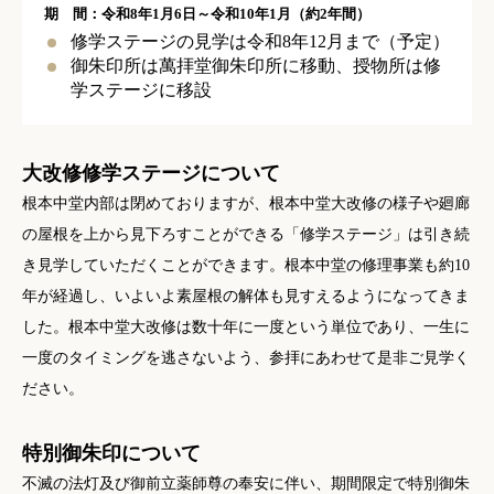
期 間：令和8年1月6日～令和10年1月（約2年間）
修学ステージの見学は令和8年12月まで（予定）
御朱印所は萬拝堂御朱印所に移動、授物所は修
学ステージに移設
大改修修学ステージについて
根本中堂内部は閉めておりますが、根本中堂大改修の様子や廻廊
の屋根を上から見下ろすことができる「修学ステージ」は引き続
き見学していただくことができます。根本中堂の修理事業も約10
年が経過し、いよいよ素屋根の解体も見すえるようになってきま
した。根本中堂大改修は数十年に一度という単位であり、一生に
一度のタイミングを逃さないよう、参拝にあわせて是非ご見学く
ださい。
特別御朱印について
不滅の法灯及び御前立薬師尊の奉安に伴い、期間限定で特別御朱