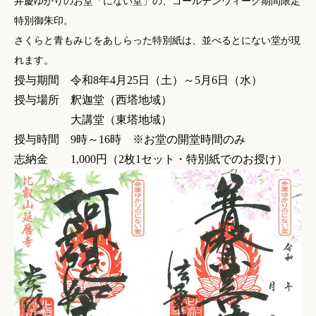
弁慶ゆかりのお堂「にない堂」の、ゴールデンウィーク期間限定
特別御朱印。
さくらと青もみじをあしらった特別紙は、並べるとにない堂が現
れます。
授与期間 令和8年4月25日（土）～5月6日（水）
授与場所 釈迦堂（
西塔地域
）
大講堂（
東塔地域
）
授与時間 9時～16時 ※お堂の開堂時間のみ
志納金 1,000円（2枚1セット・特別紙でのお授け）