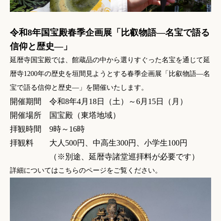
令和8年国宝殿春季企画展「比叡物語―名宝で語る
信仰と歴史―」
延暦寺国宝殿では、館蔵品の中から選りすぐった名宝を通じて延
暦寺1200年の歴史を垣間見ようとする春季企画展「比叡物語―名
宝で語る信仰と歴史―」を開催いたします。
開催期間 令和8年4月18日（土）～6月15日（月）
開催場所 国宝殿（
東塔地域
）
拝観時間 9時～16時
拝観料 大人500円、中高生300円、小学生100円
（※別途、延暦寺諸堂巡拝料が必要です）
詳細については
こちらのページ
をご覧ください。