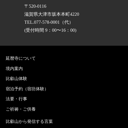
〒520-0116
滋賀県大津市坂本本町4220
TEL.077-578-0001（代）
(受付時間 9：00〜16：00)
延暦寺について
境内案内
比叡山体験
宿泊予約（宿坊体験）
法要・行事
ご祈祷・ご供養
比叡山から発信する言葉