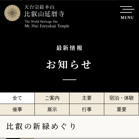
MENU
最新情報
お知らせ
全て
ご案内
主要
宿泊・体験
催事
展示
行事
重要
比叡の新緑めぐり