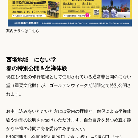
案内チラシはこちら
西塔地域 にない堂
春の特別公開＆坐禅体験
現在も僧侶の修行道場として使用されている通常非公開のにない
堂（重要文化財）が、ゴールデンウィーク期間限定で特別公開さ
れます。
お申し込みをいただいた方には堂内の拝観と、僧侶による坐禅体
験やお堂の説明をお受けいただけます。自分自身を見つめ直す静
かな坐禅の時間に身を委ねてみませんか。
開催期間 令和8年4月29日（水・祝）～5月6日（水）