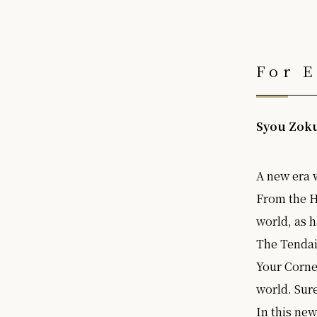
For E
Syou Zoku
A new era w
From the H
world, as h
The Tendai 
Your Corne
world. Sure
In this ne