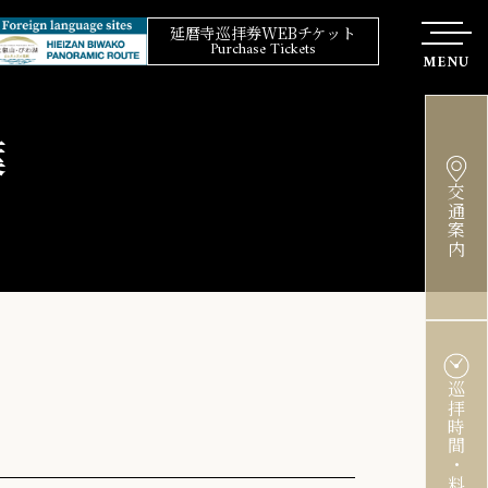
延暦寺巡拝券WEBチケット
Purchase Tickets
MENU
葉
交通案内
巡拝時間・料金