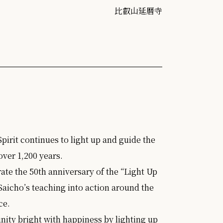
比叡山延暦寺
irit continues to light up and guide the
over 1,200 years.
ate the 50th anniversary of the “Light Up
aicho’s teaching into action around the
ce.
nity bright with happiness by lighting up