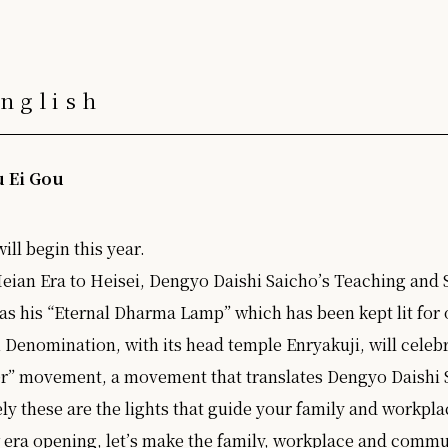
nglish
 Ei Gou
ill begin this year.
eian Era to Heisei, Dengyo Daishi Saicho’s Teaching and Sp
as his “Eternal Dharma Lamp” which has been kept lit for 
Denomination, with its head temple Enryakuji, will celebr
r” movement, a movement that translates Dengyo Daishi S
ly these are the lights that guide your family and workpla
w era opening, let’s make the family, workplace and commu